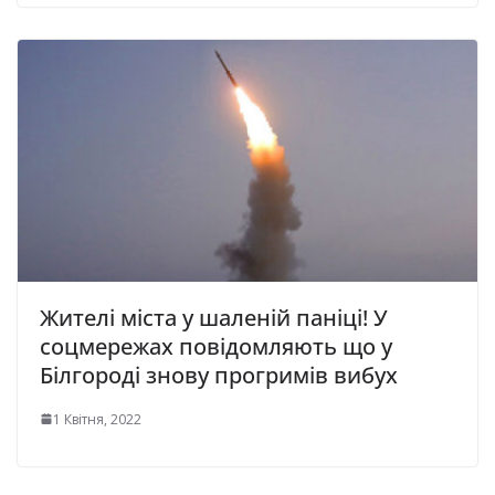
Жителі міста у шaлeній пaнiці! У
соцмережах повідомляють що у
Білгороді знову прогримів вибух
1 Квітня, 2022