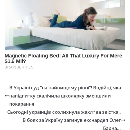
В Україні суд “на найвищому рівні”! Водійці, яка
напідпитку скалічила школярку зменшили
покарання
Сьогодні українців сколихнула жахл*ва звістка..
В боях за Україну загинув екснардеп Олег
Барна…