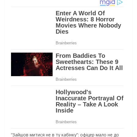
“Зайшов митися не в ту кабінку”: офіцер мало не до