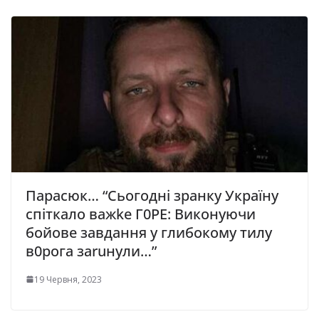
Парасюк… “Сьогодні зранку Україну
спіткало важkе Г0РЕ: Виконуючи
бойове завдання у глибокому тилу
в0pога заruнули…”
19 Червня, 2023