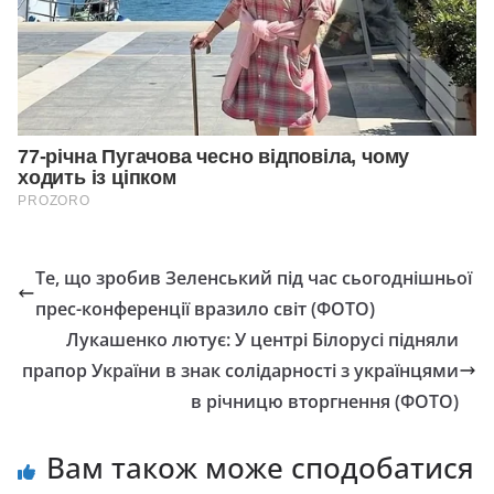
Те, що зробив Зеленський під час сьогоднішньої
прес-конференції вразило світ (ФОТО)
Лукашенко лютує: У центрі Білорусі підняли
прaпор Укрaїни в знaк солідaрності з укрaїнцями
в річницю вторгнення (ФОТО)
Вам також може сподобатися