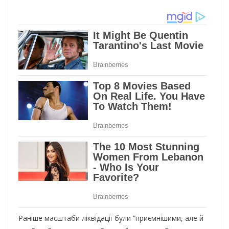
Раніше масштаби ліквідації були “приємнішими, але й