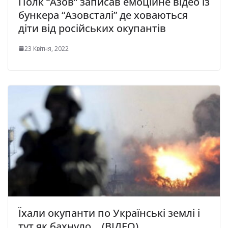
Полк “Азов” записав емоційне відео із
бункера “Азовсталі” де ховаються
діти від російських окупантів
23 Квітня, 2022
Їхали окупанти по Українські землі і
тут як бахнуло… (ВІДЕО)