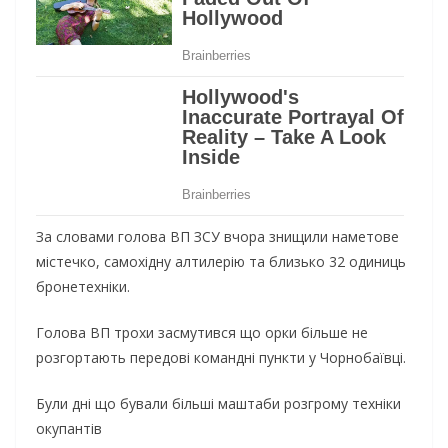
За словами голова ВП ЗСУ вчора знищили наметове
містечко, самохідну алтилерію та близько 32 одиниць
бронетехніки.
Голова ВП трохи засмутився що орки більше не
розгортають передові командні пункти у Чорнобаївці.
Були дні що бували більші маштаби розгрому техніки
окупантів