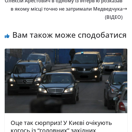
Олексій Арестович в одному із інтерв’ю розказав
в якому місці точно не затримали Медведчука
(ВІДЕО)
Вам також може сподобатися
Оце так сюрприз! У Києві очікують
когось із “головних” західних