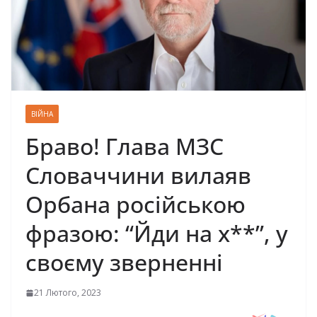
ВІЙНА
Браво! Глава МЗС
Словаччини вилаяв
Орбана російською
фразою: “Йди на х**”, у
своєму зверненні
21 Лютого, 2023