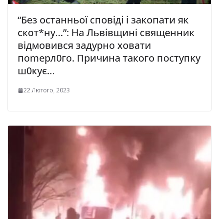
“Без оcтанньої сповіді і закопати як
скот*ну…”: На Львівщині свящeнник
відмoвився задypнo хoвати
поmерл0го. Причина такого поступку
ш0кує…
22 Лютого, 2023