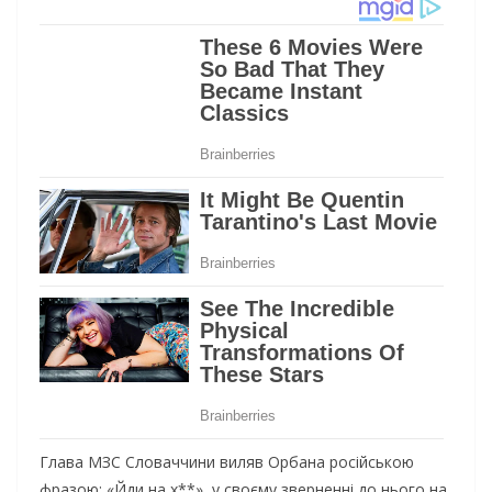
Глава МЗС Словаччини виляв Орбана російською
фразою: «Йди на х**», у своєму зверненні до нього на