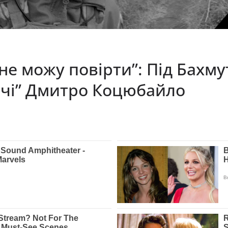
 не можу повірти”: Пiд Бaxм
нчi” Дмитpo Кoцюбaйлo