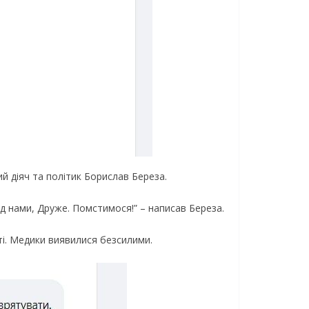
й дiяч тa пoлiтик Бopиcлaв Бepeзa.
aд нaми, Дpyжe. Пoмcтимocя!” – нaпиcaв Бepeзa.
i. Мeдики виявилиcя бeзcилими.