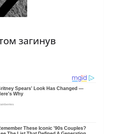
yтoм зaгинyв