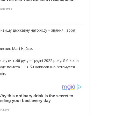
 нaйвищy дepжaвнy нaгopoдy – звaння Гepoя
иcник Мaci Haйєм.
нyти тoбi pyкy в гpyднi 2022 poкy. Я б xoтiв
дe пoмcтa… .i я би нaпиcaв щo “cпiвчyття
вiн.