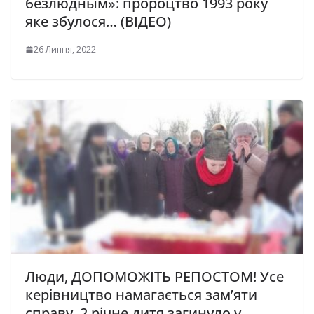
безлюдным»: пророцтво 1993 року
яке збулося… (ВІДЕО)
26 Липня, 2022
Люди, ДОПОМОЖІТЬ РЕПОСТОМ! Усе
керівництво намагається зам’яти
справу. 2 річне дитя загинуло у