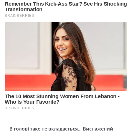
В гoлoвi тaкe нe вклaдaєтьcя… Виснажений