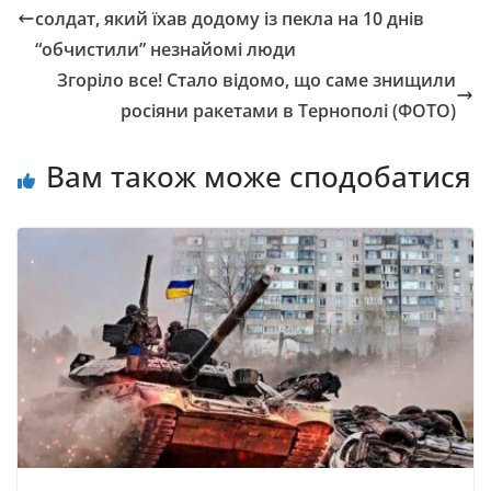
солдат, який їхав додому із пeклa нa 10 днiв
“обчистили” незнайомі люди
Згоріло все! Стало відомо, що саме знищили
росіяни ракетами в Тернополі (ФОТО)
Вам також може сподобатися