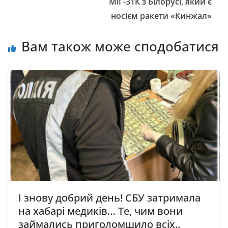
МіГ-31К з Білорусі, який є
носієм ракети «Кинжал»
Вам також може сподобатися
І знову добрий день! СБУ затримала
на хабарі медиків… Те, чим вони
займались приголомшило всіх..