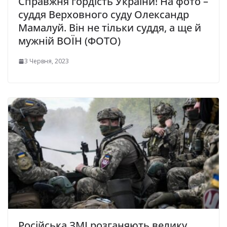
Справжня гордість України! На фото –
суддя Верховного суду Олександр
Мамалуй. Він не тільки суддя, а ще й
мужній ВОЇН (ФОТО)
3 Червня, 2023
Російська ЗМІ розганяють велику