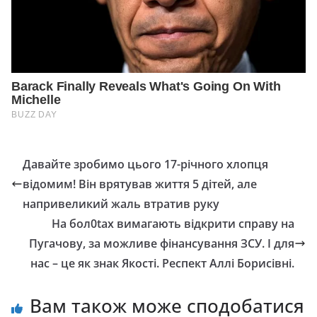
Давайте зробимо цього 17-річного хлопця
відомим! Він врятував життя 5 дітей, але
напривеликий жаль втратив руку
На бол0tах вимагають відкрити справу на
Пугачову, за можливе фінансування ЗСУ. І для
нас – це як знак Якості. Респект Аллі Борисівні.
Вам також може сподобатися