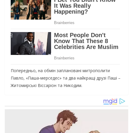
Попередньо, на обмін заплановані митрополити
Павло, «Паша-мерседес» та два найкращі друзі Паші –
Житомирські Віссаріон та Никодим.