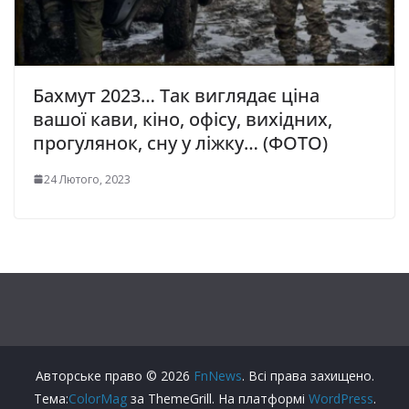
Бахмут 2023… Так виглядає ціна
вашої кави, кіно, офісу, вихідних,
прогулянок, сну у ліжку… (ФОТО)
24 Лютого, 2023
Авторське право © 2026
FnNews
. Всі права захищено.
Тема:
ColorMag
за ThemeGrill. На платформі
WordPress
.