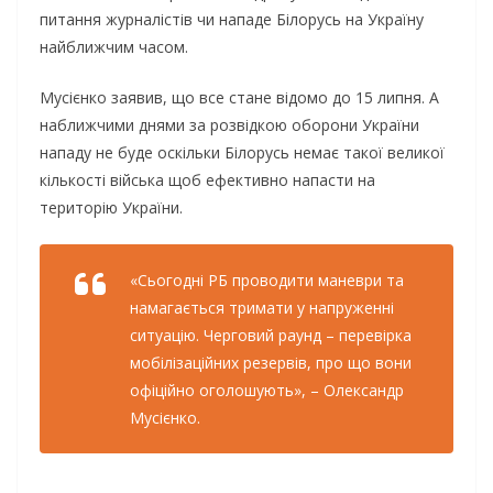
питання журналістів чи нападе Білорусь на Україну
найближчим часом.
Мусієнко заявив, що все стане відомо до 15 липня. А
наближчими днями за розвідкою оборони України
нападу не буде оскільки Білорусь немає такої великої
кількості війська щоб ефективно напасти на
територію України.
«Сьогодні РБ проводити маневри та
намагається тримати у напруженні
ситуацію. Черговий раунд – перевірка
мобілізаційних резервів, про що вони
офіційно оголошують», – Олександр
Мусієнко.